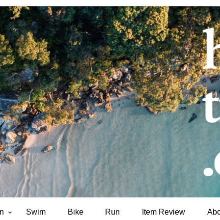
on
Swim
Bike
Run
Item Review
Abo