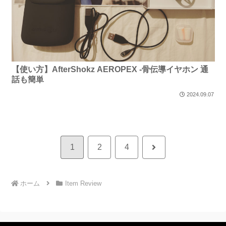
【使い方】AfterShokz AEROPEX -骨伝導イヤホン 通
話も簡単
2024.09.07
1
2
4
ホーム
Item Review