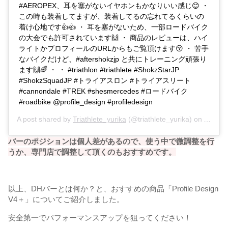
#AEROPEX、耳を塞がないイヤホンもかなりいい感じ😊 ・
この時も装着してますが、装着してるの忘れてるくらいの
着け心地です👍👍 ・ 耳を塞がないため、一部ロードバイク
の大会でも許可されています🙌 ・ 商品のレビューは、ハイ
ライトかプロフィールのURLからもご覧頂けます😚 ・ 苦手
なバイクだけど、#aftershokzjp と共にトレーニング頑張り
ます🙌🌈 ・ ・ #triathlon #triathlete #ShokzStarJP
#ShokzSquadJP #トライアスロン #トライアスリート
#cannondale #TREK #shesmercedes #ロードバイク
#roadbike @profile_design #profiledesign
A post shared by
Triathlete_yurika
(@triathlete_yurika) on
Aug 25
バーのポジションは個人差があるので、使う中で微調整を行
うか、専門店で調整して頂くのもおすすめです。
以上、DHバーとは何か？と、おすすめの商品「Profile Design
V4＋」についてご紹介しました。
安全第一でパフォーマンスアップを狙ってください！