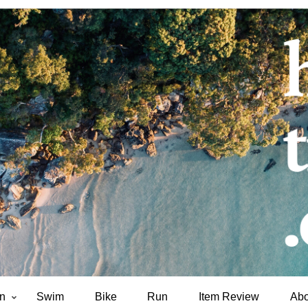
on
Swim
Bike
Run
Item Review
Abo